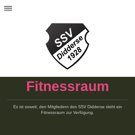
Fitnessraum
Es ist soweit, den Mitgliedern des SSV Didderse steht ein
Fitnessraum zur Verfügung.